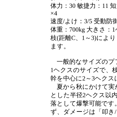
体力：30 敏捷力：11
×4
速度/よけ：3/5 受動防
体重：700kg 大きさ：
枝(距離C、1～3)によ
ます。
一般的なサイズのプ
1ヘクスのサイズで、枝
幹を中心に2～3ヘク
夏から秋にかけて実
とした半径2ヘクス以
落として爆撃可能です
ず、ダメージは「叩き/