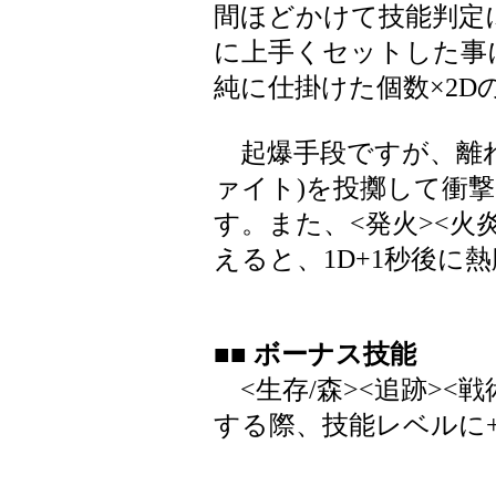
間ほどかけて技能判定
に上手くセットした事
純に仕掛けた個数×2
起爆手段ですが、離れ
ァイト)を投擲して衝
す。また、<発火><火
えると、1D+1秒後に
■■ ボーナス技能
<生存/森><追跡><戦
する際、技能レベルに