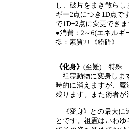
し、破片をまき散らし
ギー2点につき1D点
で1D+2点に変更でき
●消費：2～6(エネルギ
提：素質2+《粉砕》
《化身》
(至難) 特殊 
祖霊動物に変身します
時的に消えますが、魔
残ります。また術者が
《変身》との最大に違
とです。祖霊はいわゆ