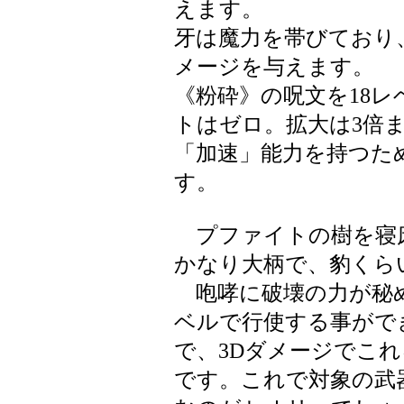
えます。
牙は魔力を帯びており
メージを与えます。
《粉砕》の呪文を18レ
トはゼロ。拡大は3倍ま
「加速」能力を持つた
す。
プファイトの樹を寝
かなり大柄で、豹くら
咆哮に破壊の力が秘め
ベルで行使する事がで
で、3Dダメージでこ
です。これで対象の武