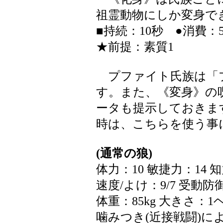
祖霊動物にしか変身で
■持続：10秒 ●消費
★前提：素質1
プファイト氏族は「
す。また、《変身》の
ータも提示しておきま
時は、こちらを使う事
(通常の狼)
体力：10 敏捷力：14 知
速度/よけ：9/7 受動防
体重：85kg 大きさ：1
噛みつき(近接戦闘)によ