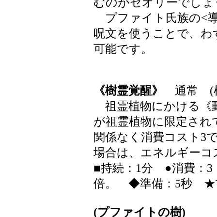
むのがセオリーでしょ
プファイト氏族の<導
呪文を使うことで、わ
可能です。
《樹霊覚醒》
通常 (
祖霊植物にかける《動
が祖霊植物に限定され
関係なく消費コスト3
場合は、エネルギーコ
■持続：1分 ●消費：
倍。 ◆準備：5秒 ★
(プファイトの樹)