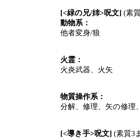
[<緑の兄/姉>呪文]
(素質
動物系：
他者変身/狼
火霊：
火炎武器、火矢
物質操作系：
分解、修理、矢の修理
[<導き手>呪文]
(素質3