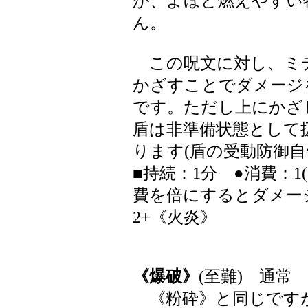
が、よほど燃えやすい
ん。
この呪文に対し、ミ
かざすことでダメージ
です。ただし上にかざ
盾は非準備状態として
ります(盾の受動防御自
■持続：1分 ●消費：1
費を倍にするとダメージ
2+《火炎》
《爆破》
(至難) 通常
《粉砕》と同じですが