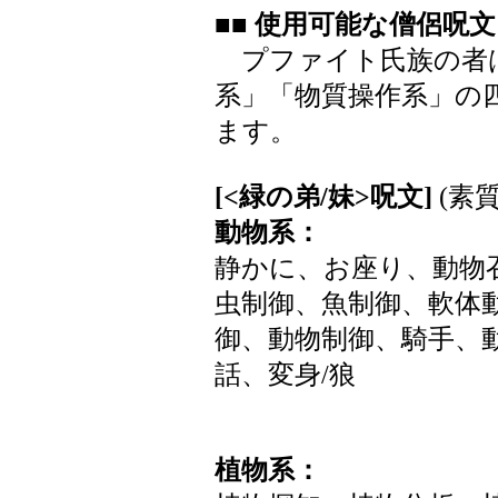
■■ 使用可能な僧侶呪文
プファイト氏族の者は
系」「物質操作系」の
ます。
[<緑の弟/妹>呪文]
(素質
動物系：
静かに、お座り、動物
虫制御、魚制御、軟体
御、動物制御、騎手、
話、変身/狼
植物系：