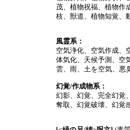
茂、植物祝福、植物作
枝、獣道、植物知覚、
風霊系：
空気浄化、空気作成、
体気化、天候予測、空
雲、雨、土を空気、悪
幻覚/作成物系：
幻影、幻覚、完全幻覚
奪取、幻覚破壊、幻覚
[<緑の兄/姉>呪文]
(素質