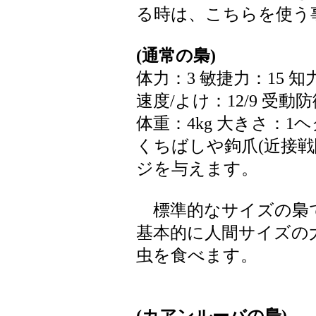
る時は、こちらを使う
(通常の梟)
体力：3 敏捷力：15 知力
速度/よけ：12/9 受動
体重：4kg 大きさ：1
くちばしや鉤爪(近接戦闘
ジを与えます。
標準的なサイズの梟
基本的に人間サイズの
虫を食べます。