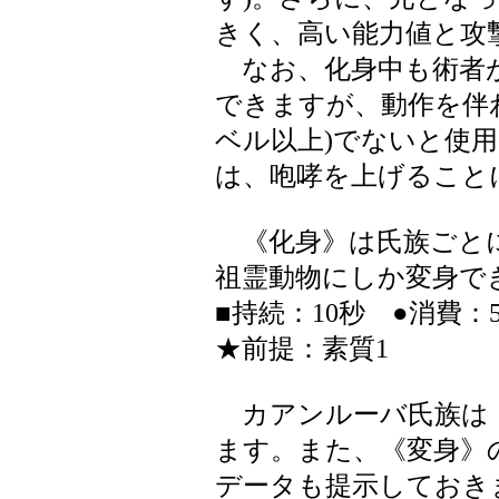
きく、高い能力値と攻
なお、化身中も術者
できますが、動作を伴わ
ベル以上)でないと使
は、咆哮を上げること
《化身》は氏族ごとに
祖霊動物にしか変身で
■持続：10秒 ●消費
★前提：素質1
カアンルーバ氏族は
ます。また、《変身》
データも提示しておき