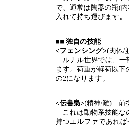
で、通常は陶器の瓶(内
入れて持ち運びます。
■■ 独自の技能
<フェンシング>
(肉体/
ルナル世界では、一
ます。荷重が軽荷以下
の2になります。
<伝書梟>
(精神/難) 
これは動物系技能なの
持つエルファであれば