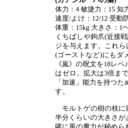
(カアンルーバの梟)
体力：4 敏捷力：15 
速度/よけ：12/12 受動
体重：15kg 大きさ：1
くちばしや鉤爪(近接戦闘
ジを与えます。これら
(ゴーストなど)にもダ
《嵐》の呪文を18レベ
はゼロ。拡大は3倍まで
「加速」能力を持つた
す。
モルトゲの樹の枝に
半分くらいの大きさが
哮に風の魔力が秘めら