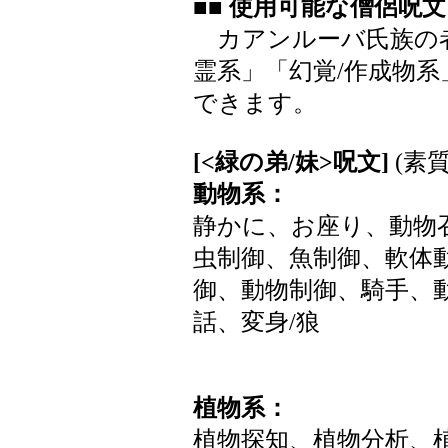
■■ 使用可能な僧侶呪文
カアンルーバ氏族の者
霊系」「幻覚/作成物
できます。
[<緑の弟/妹>呪文]
(素質
動物系：
静かに、お座り、動物
虫制御、魚制御、軟体
御、動物制御、騎手、
話、変身/狼
植物系：
植物探知、植物分析、