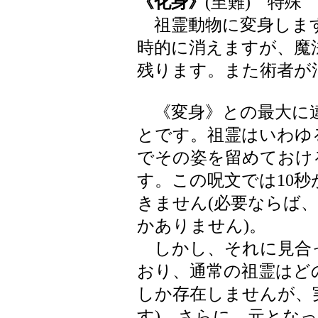
《化身》
(至難) 特殊 
祖霊動物に変身します
時的に消えますが、魔
残ります。また術者が
《変身》との最大に違
とです。祖霊はいわゆ
でその姿を留めておけ
す。この呪文では10
きません(必要ならば
かありません)。
しかし、それに見合
おり、通常の祖霊はどの
しか存在しませんが、
す)。さらに、元とな