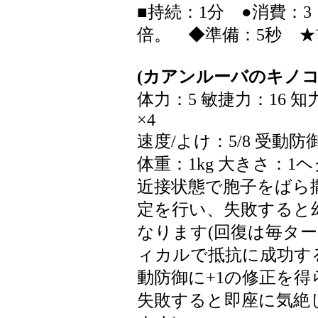
■持続：1分 ●消費：
倍。 ◆準備：5秒 ★
(カアンルーバのキノコ
体力：5 敏捷力：16 
×4
速度/よけ：5/8 受動防
体重：1kg 大きさ：1
近接状態で胞子をばら
定を行い、失敗すると
なります(回復は毎タ
ィカルで抵抗に成功す
動防御に+1の修正を
失敗すると即座に気絶