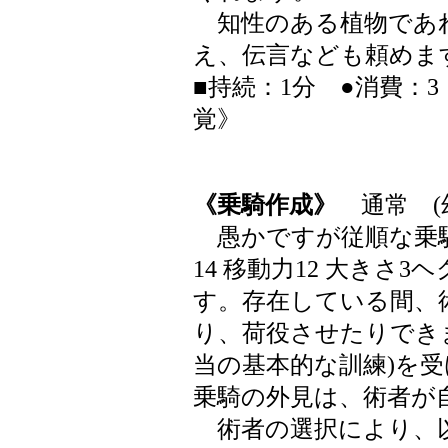
知性のある植物であ
え、伝言なども頼めま
■持続：1分 ●消費：3
覚》
《乗騎作成》
通常 (
愚かですが従順な乗騎(体
14 移動力12 大きさ3ヘ
す。存在している間、
り、荷役させたりできま
当の基本的な訓練)を
乗騎の外見は、術者が
術者の選択により、