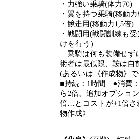
・力強い乗騎(体力70)
・翼を持つ乗騎(移動力8/
・競走用(移動力1,5倍)
・戦闘用(戦闘訓練も
けを行う)
乗騎は何も装備せず
術者は最低限、鞍は自
(あるいは《作成物》で
■持続：1時間 ●消費
ら2倍。追加オプション
倍…とコストが+1倍さ
物作成》